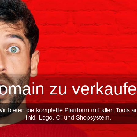
omain zu verkaufe
ir bieten die komplette Plattform mit allen Tools a
Inkl. Logo, CI und Shopsystem.