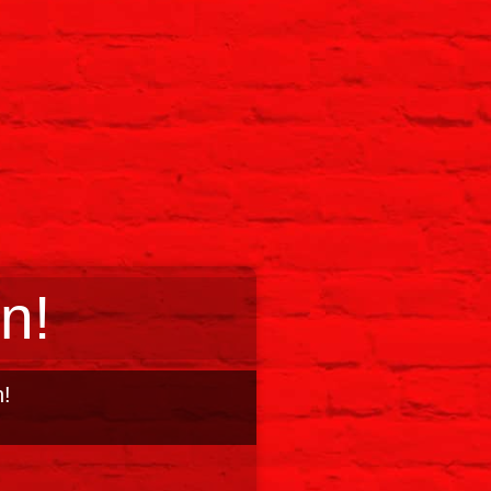
n!
n!